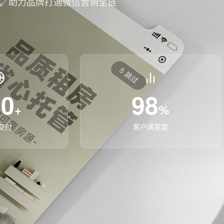
务。助力品牌打通微信营销全链
00
98
+
%
交付
客户满意度