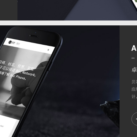
卓
贝
应
计