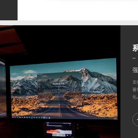
强
支
著
化